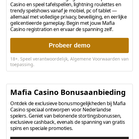
Casino en speel tafelspellen, lightning roulettes en
trendy spelshows vanaf je mobiel, pc of tablet —
allemaal met volledige privacy, beveiliging, en eerlijke
gelicentieerde gameplay. Begin met jouw Mafia
Casino registration en ervaar de spanning zelf.
Probeer demo
18+. Speel verantwoordelijk, Algemene Voorwaarden van
toepassing.
Mafia Casino Bonusaanbieding
Ontdek de exclusieve bonusmogelijkheden bij Mafia
Casino speciaal ontworpen voor Nederlandse
spelers. Geniet van belonende stortingsbonussen,
exclusieve cashback, evenals de spanning van gratis
spins en speciale promoties.