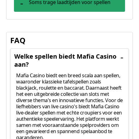
Soms trage laadtijden voor spellen
FAQ
Welke spellen biedt Mafia Casino
aan?
Mafia Casino biedt een breed scala aan spellen,
waaronder klassieke tafelspellen zoals
blackjack, roulette en baccarat. Daarnaast heeft
het een uitgebreide collectie van slots met
diverse thema's en innovatieve functies. Voor de
liefhebbers van live casino's biedt Mafia Casino
live-dealer spellen met echte croupiers voor een
authentieke speelervaring. Het platform werkt
samen met vooraanstaande spelproviders om
een gevarieerd en spannend spelaanbod te
garanderen.