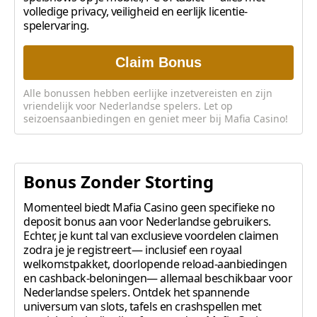
volledige privacy, veiligheid en eerlijk licentie-
spelervaring.
Claim Bonus
Alle bonussen hebben eerlijke inzetvereisten en zijn
vriendelijk voor Nederlandse spelers. Let op
seizoensaanbiedingen en geniet meer bij Mafia Casino!
Bonus Zonder Storting
Momenteel biedt Mafia Casino geen specifieke no
deposit bonus aan voor Nederlandse gebruikers.
Echter, je kunt tal van exclusieve voordelen claimen
zodra je je registreert— inclusief een royaal
welkomstpakket, doorlopende reload-aanbiedingen
en cashback-beloningen— allemaal beschikbaar voor
Nederlandse spelers. Ontdek het spannende
universum van slots, tafels en crashspellen met