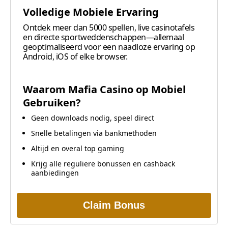
Volledige Mobiele Ervaring
Ontdek meer dan 5000 spellen, live casinotafels
en directe sportweddenschappen—allemaal
geoptimaliseerd voor een naadloze ervaring op
Android, iOS of elke browser.
Waarom Mafia Casino op Mobiel
Gebruiken?
Geen downloads nodig, speel direct
Snelle betalingen via bankmethoden
Altijd en overal top gaming
Krijg alle reguliere bonussen en cashback
aanbiedingen
Claim Bonus