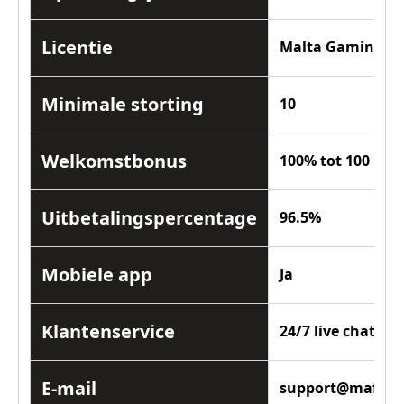
Licentie
Malta Gaming Au
Minimale storting
10
Welkomstbonus
100% tot 100
Uitbetalingspercentage
96.5%
Mobiele app
Ja
Klantenservice
24/7 live chat
E-mail
support@mafiac