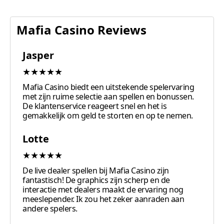
Mafia Casino Reviews
Jasper
★
★
★
★
★
Mafia Casino biedt een uitstekende spelervaring
met zijn ruime selectie aan spellen en bonussen.
De klantenservice reageert snel en het is
gemakkelijk om geld te storten en op te nemen.
Lotte
★
★
★
★
★
De live dealer spellen bij Mafia Casino zijn
fantastisch! De graphics zijn scherp en de
interactie met dealers maakt de ervaring nog
meeslepender. Ik zou het zeker aanraden aan
andere spelers.