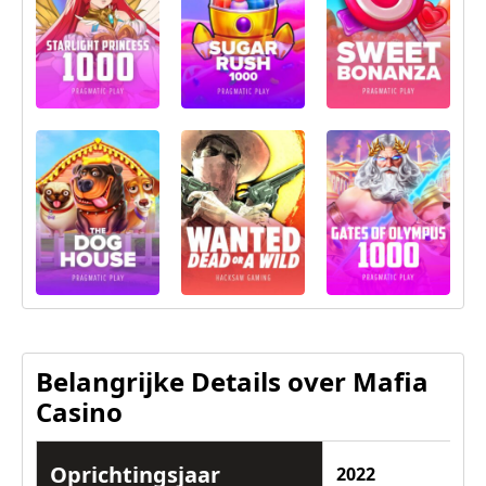
Belangrijke Details over Mafia
Casino
Oprichtingsjaar
2022