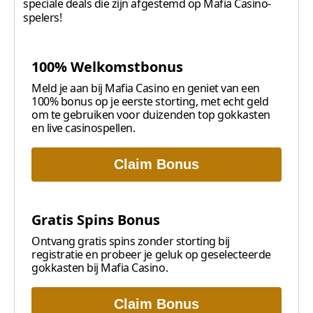
speciale deals die zijn afgestemd op Mafia Casino-
spelers!
100% Welkomstbonus
Meld je aan bij Mafia Casino en geniet van een
100% bonus op je eerste storting, met echt geld
om te gebruiken voor duizenden top gokkasten
en live casinospellen.
Claim Bonus
Gratis Spins Bonus
Ontvang gratis spins zonder storting bij
registratie en probeer je geluk op geselecteerde
gokkasten bij Mafia Casino.
Claim Bonus