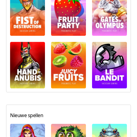
Nieuwe spellen