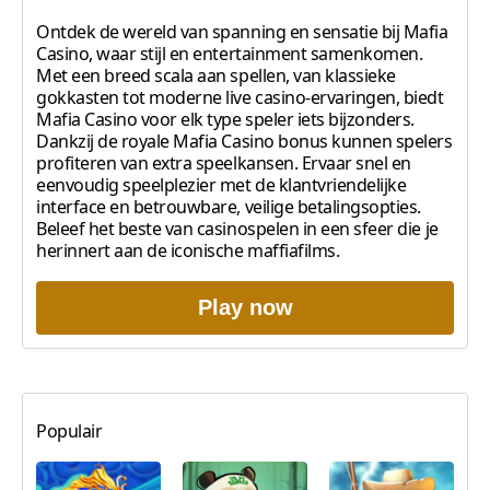
Ontdek de wereld van spanning en sensatie bij Mafia
Casino, waar stijl en entertainment samenkomen.
Met een breed scala aan spellen, van klassieke
gokkasten tot moderne live casino-ervaringen, biedt
Mafia Casino voor elk type speler iets bijzonders.
Dankzij de royale Mafia Casino bonus kunnen spelers
profiteren van extra speelkansen. Ervaar snel en
eenvoudig speelplezier met de klantvriendelijke
interface en betrouwbare, veilige betalingsopties.
Beleef het beste van casinospelen in een sfeer die je
herinnert aan de iconische maffiafilms.
Play now
Populair