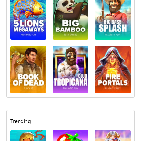
Trending